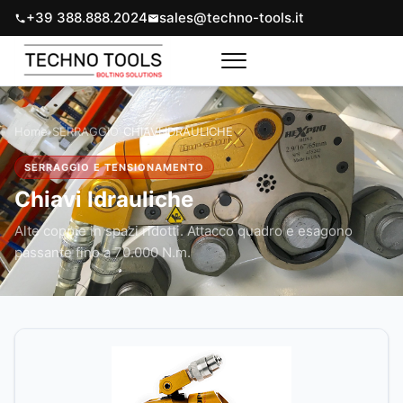
+39 388.888.2024
sales@techno-tools.it
Home
›
SERRAGGIO
›
CHIAVI IDRAULICHE
SERRAGGIO E TENSIONAMENTO
Chiavi Idrauliche
Alte coppie in spazi ridotti. Attacco quadro e esagono
passante fino a 70.000 N.m.