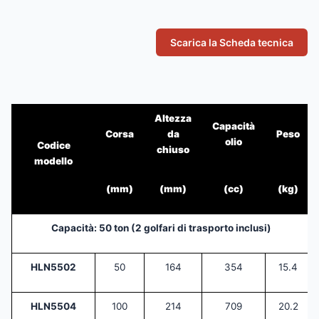
Scarica la Scheda tecnica
Altezza
Capacità
Corsa
da
Peso
olio
Codice
chiuso
modello
(mm)
(mm)
(cc)
(kg)
Capacità: 50 ton (2 golfari di trasporto inclusi)
HLN5502
50
164
354
15.4
HLN5504
100
214
709
20.2