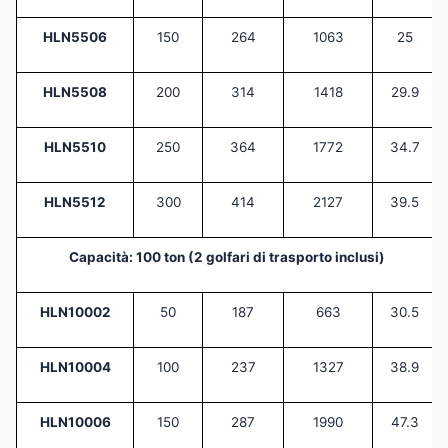
HLN5506
150
264
1063
25
HLN5508
200
314
1418
29.9
HLN5510
250
364
1772
34.7
HLN5512
300
414
2127
39.5
Capacità: 100 ton (2 golfari di trasporto inclusi)
HLN10002
50
187
663
30.5
HLN10004
100
237
1327
38.9
HLN10006
150
287
1990
47.3